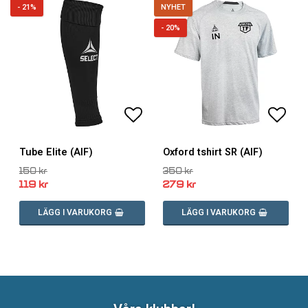
- 21%
NYHET
- 20%
Lägg till i favoritlistan
Lägg till i favoritlistan
Lägg 
Lägg 
Tube Elite (AIF)
Oxford tshirt SR (AIF)
150 kr
350 kr
119 kr
279 kr
LÄGG I VARUKORG
LÄGG I VARUKORG