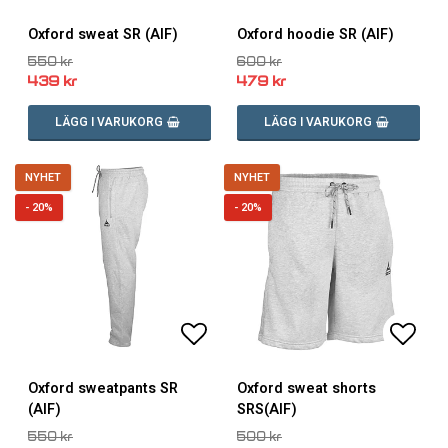
Lägg till i favoritlistan
Lägg till i favoritlistan
Lägg 
Lägg 
Oxford sweat SR (AIF)
Oxford hoodie SR (AIF)
550 kr
600 kr
439 kr
479 kr
LÄGG I VARUKORG
LÄGG I VARUKORG
NYHET
NYHET
- 20%
- 20%
Lägg till i favoritlistan
Lägg till i favoritlistan
Lägg 
Lägg 
Oxford sweatpants SR
Oxford sweat shorts
(AIF)
SRS(AIF)
550 kr
500 kr