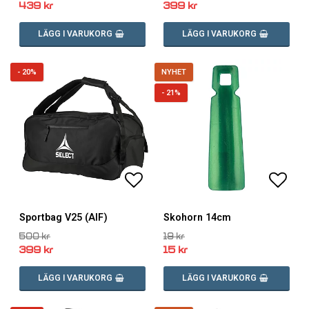
439 kr
399 kr
LÄGG I VARUKORG
LÄGG I VARUKORG
- 20%
NYHET
- 21%
Lägg till i favoritlistan
Lägg till i favoritlistan
Lägg 
Lägg 
Sportbag V25 (AIF)
Skohorn 14cm
500 kr
19 kr
399 kr
15 kr
LÄGG I VARUKORG
LÄGG I VARUKORG