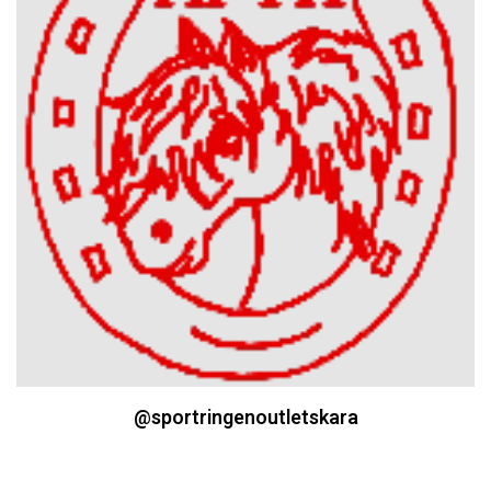
@sportringenoutletskara