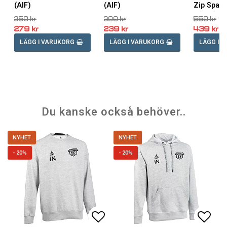
(AIF)
(AIF)
Zip Spain
350 kr
300 kr
550 kr
279 kr
239 kr
439 kr
LÄGG I VARUKORG
LÄGG I VARUKORG
LÄGG I 
Du kanske också behöver..
NYHET
NYHET
- 20%
- 20%