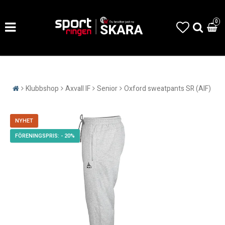
0
Klubbshop
Axvall IF
Senior
Oxford sweatpants SR (AIF)
NYHET
- 20%