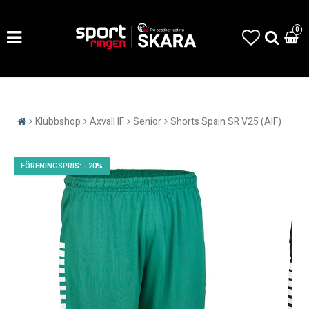
0
Klubbshop
Axvall IF
Senior
Shorts Spain SR V25 (AIF)
- 20%