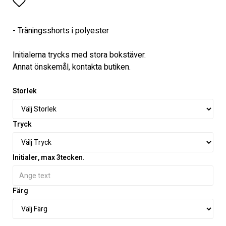
Lägg till i favoritlistan
- Träningsshorts i polyester
Initialerna trycks med stora bokstäver.
Annat önskemål, kontakta butiken.
Storlek
Tryck
Initialer, max 3tecken.
Färg