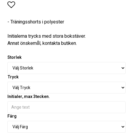
Lägg till i favoritlistan
- Träningsshorts i polyester
Initialerna trycks med stora bokstäver.
Annat önskemål, kontakta butiken.
Storlek
Tryck
Initialer, max 3tecken.
Färg