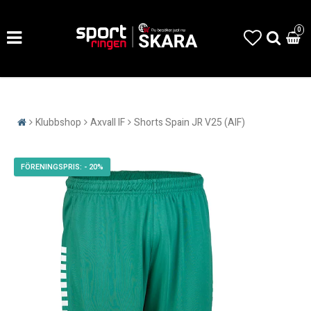
0
Klubbshop
Axvall IF
Shorts Spain JR V25 (AIF)
- 20%